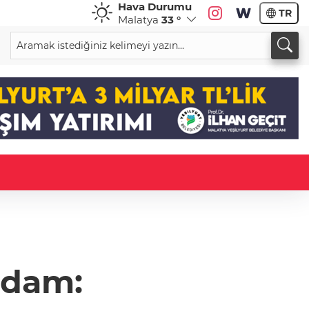
Hava Durumu
TR
Malatya
33 °
adam: