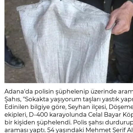
Adana'da polisin şüphelenip üzerinde arama 
Şahıs, "Sokakta yaşıyorum taşları yastık ya
Edinilen bilgiye göre, Seyhan ilçesi, Döşem
ekipleri, D-400 karayolunda Celal Bayar Köp
bir kişiden şüphelendi. Polis şahsı durduru
araması yaptı. 54 yaşındaki Mehmet Şerif Al