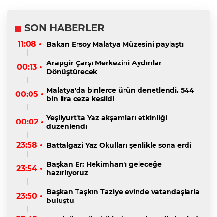
SON HABERLER
11:08 •
Bakan Ersoy Malatya Müzesini paylaştı
Arapgir Çarşı Merkezini Aydınlar
00:13 •
Dönüştürecek
Malatya'da binlerce ürün denetlendi, 544
00:05 •
bin lira ceza kesildi
Yeşilyurt'ta Yaz akşamları etkinliği
00:02 •
düzenlendi
23:58 •
Battalgazi Yaz Okulları şenlikle sona erdi
Başkan Er: Hekimhan'ı geleceğe
23:54 •
hazırlıyoruz
Başkan Taşkın Taziye evinde vatandaşlarla
23:50 •
buluştu