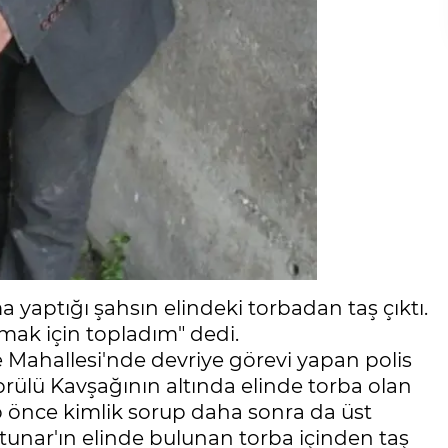
yaptığı şahsın elindeki torbadan taş çıktı.
pmak için topladım" dedi.
e Mahallesi'nde devriye görevi yapan polis
rülü Kavşağının altında elinde torba olan
p önce kimlik sorup daha sonra da üst
tunar'ın elinde bulunan torba içinden taş