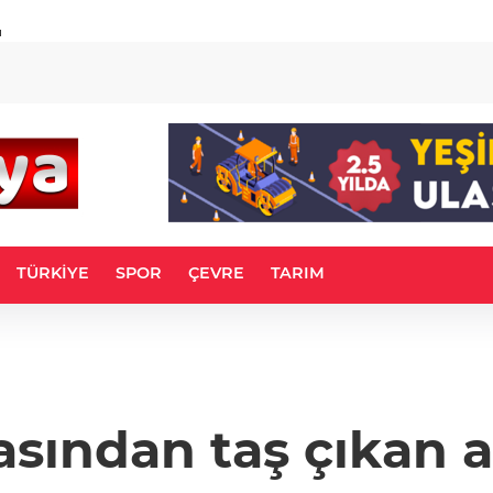
u
TÜRKİYE
SPOR
ÇEVRE
TARIM
asından taş çıkan 