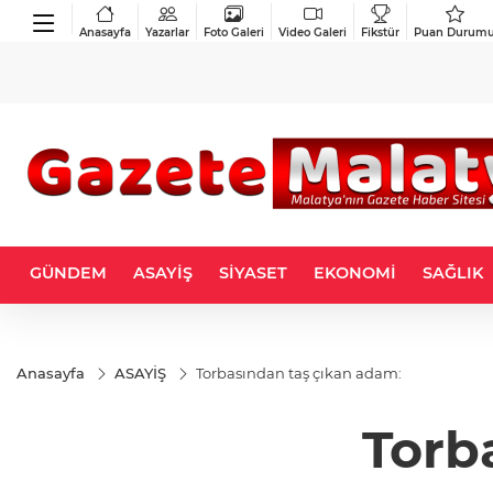
Anasayfa
Yazarlar
Foto Galeri
Video Galeri
Fikstür
Puan Durum
GÜNDEM
ASAYİŞ
SİYASET
EKONOMİ
SAĞLIK
Anasayfa
ASAYİŞ
Torbasından taş çıkan adam:
Torb