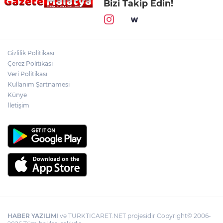
Bizi Takip Edin!
Gizlilik Politikası
Çerez Politikası
Veri Politikası
Kullanım Şartnamesi
Künye
İletişim
HABER YAZILIMI
ve TURKTICARET.NET projesidir Copyright© 2006-