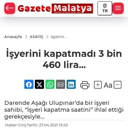
TR
Anasayfa
ASAYİŞ
İşyerini
kapatmadı
3 bin 460
İşyerini kapatmadı 3 bin
lira...
460 lira...
Darende Aşağı Ulupınar’da bir işyeri
sahibi, “İşyeri kapatma saatini” ihlal ettiği
gerekçesiyle...
Haber Giriş Tarihi: 27.04.2021 15:45