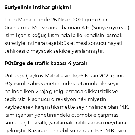
Suriyelinin intihar girişimi
Fatih Mahallesinde 26 Nisan 2021 günü Geri
Gönderme Merkezinde barınan A.E. (Suriye uyruklu)
isimli şahıs koğuş kısmında ip ile kendisini asmak
suretiyle intihara teşebbüs etmesi sonucu hayati
tehlikesi olmayacak şekilde yaralanmıştır.
Pütürge de trafik kazası 4 yaralı
Pütürge Çayköy Mahallesinde,26 Nisan 2021 günü
B.Ş. isimli şahıs yönetimindeki otomobil ile seyir
halinde iken viraja girdiği esnada dikkatsizlik ve
tedbirsizlik sonucu direksiyon hâkimiyetini
kaybederek karşı istikamette seyir halinde olan M.K.
isimli şahsın yönetimindeki otomobile çarpması
sonucu çift taraflı, yaralamalı trafik kazası meydana
gelmiştir. Kazada otomobil sürücüleri B.Ş., M.K. isimli