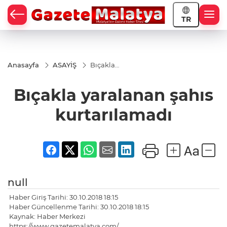
TR
Anasayfa
ASAYİŞ
Bıçakla
yaralanan
şahıs
Bıçakla yaralanan şahıs
kurtarılamadı
kurtarılamadı
null
Haber Giriş Tarihi: 30.10.2018 18:15
Haber Güncellenme Tarihi: 30.10.2018 18:15
Kaynak: Haber Merkezi
https://www.gazetemalatya.com/