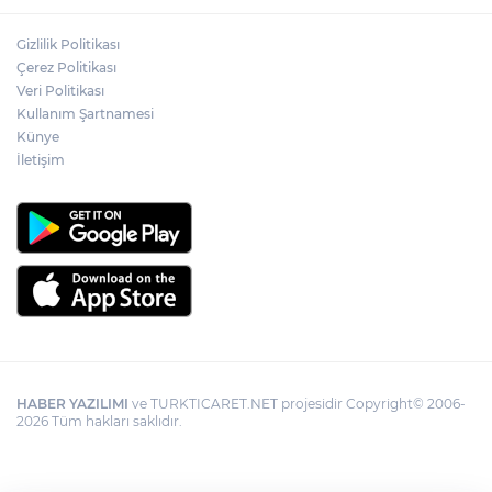
Gizlilik Politikası
Çerez Politikası
Veri Politikası
Kullanım Şartnamesi
Künye
İletişim
HABER YAZILIMI
ve TURKTICARET.NET projesidir Copyright© 2006-
2026 Tüm hakları saklıdır.